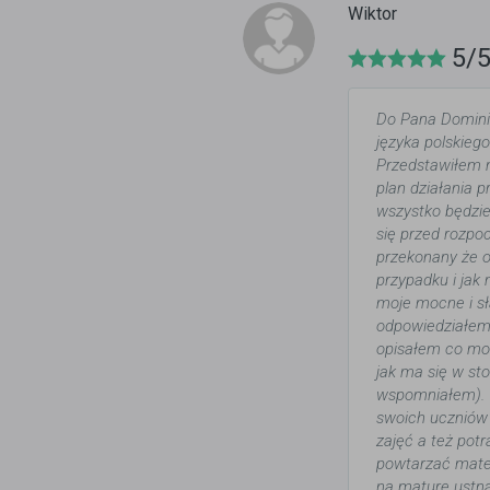
Wiktor
5/
Do Pana Domini
języka polskieg
Przedstawiłem m
plan działania 
wszystko będzi
się przed rozpo
przekonany że 
przypadku i jak
moje mocne i sł
odpowiedziałem 
opisałem co moi
jak ma się w sto
wspomniałem). W
swoich uczniów 
zajęć a też pot
powtarzać mater
na maturę ustną