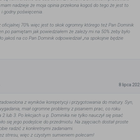
 i mam nadzieje że moja opinia przekona kogoś do tego że jest to
ą i godny poświęcenia.
z oficjalnej 70% więc jest to skok ogromny którego też Pan Dominik
en po pamiętam jak powiedziałem że zależy mi na 50% żeby było
ło jakoś na co Pan Dominik odpowiedział „na spokojnie będzie
5
8 lipca 20
adowolona z wyników korepetycji i przygotowania do matury. Syn,
ygadania, miał ogromne problemy z pisaniem prac, co roku
na 2 lub 3. Po lekcjach u p. Dominika nie tylko nauczył się pisać
iło się jego podejście do przedmiotu. Na zajęciach dostał proste
obie radzić z konkretnymi zadaniami.
ez stresu, więc z czystym sumieniem polecam!