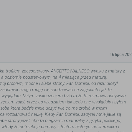
5
16 lipca 20
ka trafiłem zdesperowany, AKCEPTOWALNEGO wyniku z matury z
o a poziomie podstawowym, na 4 miesiące przed maturą.
ój problem, mocne i słabe strony. Pan Dominik od razu ułożył
przedstawił czego mogę się spodziewać na zajęciach i jak to
e wyglądało. Miłym zaskoczeniem było to że ta rozmowa odbywała
częciem zajęć przez co wiedziałem jak będą one wyglądały i byłem
osoba która będzie mnie uczyć wie co ma zrobić w moim
 ma rozplanować naukę. Kiedy Pan Dominik zapytał mnie jakie są
abe strony jeżeli chodzi o egzamin maturalny z języka polskiego,
wtedy że potrzebuje pomocy z testem historyczno literackim i