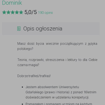
Dominik
5,0
/
5
190
opinii
Opis ogłoszenia
Masz dość bycia wiecznie początkującym z języka
polskiego?
Teoria, rozprawki, streszczenia i lektury to dla Ciebie
czarna magia?
Dobrze trafiłeś/trafiłaś!
Jestem absolwentem Uniwersytetu
Gdańskiego (prawo i historia) z ponad 16letnim
doświadczeniem w udzielaniu korepetycji.
Pomagałem i pomagam uczniom na każdym