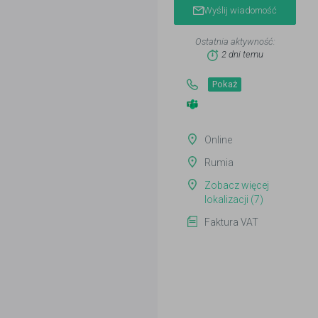
Wyślij wiadomość
Ostatnia aktywność:
2 dni temu
Pokaż
Online
Rumia
Zobacz więcej
lokalizacji (7)
Faktura VAT