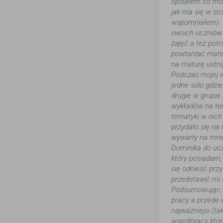
opisałem co moi
jak ma się w sto
wspomniałem). W
swoich uczniów 
zajęć a też pot
powtarzać mater
na maturę ustną
Podczas mojej 
jedne solo gdzi
drugie w grupie
wykładów na tem
tematyki w nich
przydało się na
wywarły na mnie
Dominika do ucz
który posiadam,
się odnieść pr
przedstawić mi 
Podsumowując, j
pracy a przede 
najważniejsi (t
współpracy któ