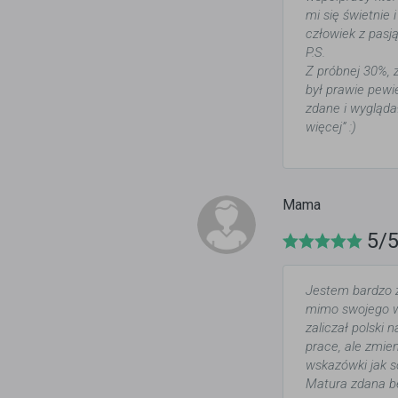
mi się świetnie
człowiek z pasj
P.S.
Z próbnej 30%, 
był prawie pewi
zdane i wygląda
więcej” :)
Mama
5/
Jestem bardzo z
mimo swojego w
zaliczał polski 
prace, ale zmien
wskazówki jak s
Matura zdana b