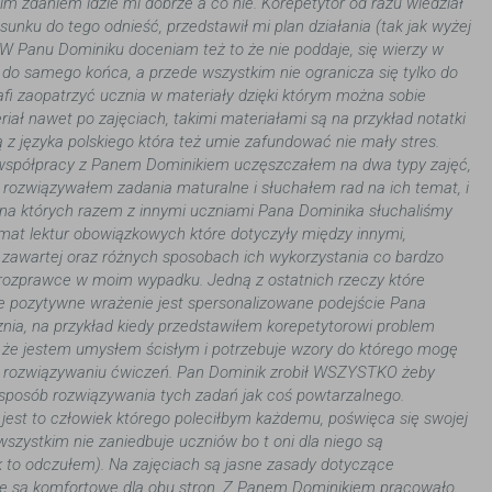
m zdaniem idzie mi dobrze a co nie. Korepetytor od razu wiedział
sunku do tego odnieść, przedstawił mi plan działania (tak jak wyżej
 Panu Dominiku doceniam też to że nie poddaje, się wierzy w
do samego końca, a przede wszystkim nie ogranicza się tylko do
rafi zaopatrzyć ucznia w materiały dzięki którym można sobie
iał nawet po zajęciach, takimi materiałami są na przykład notatki
 z języka polskiego która też umie zafundować nie mały stres.
współpracy z Panem Dominikiem uczęszczałem na dwa typy zajęć,
e rozwiązywałem zadania maturalne i słuchałem rad na ich temat, i
 na których razem z innymi uczniami Pana Dominika słuchaliśmy
at lektur obowiązkowych które dotyczyły między innymi,
 zawartej oraz różnych sposobach ich wykorzystania co bardzo
 rozprawce w moim wypadku. Jedną z ostatnich rzeczy które
 pozytywne wrażenie jest spersonalizowane podejście Pana
nia, na przykład kiedy przedstawiłem korepetytorowi problem
 że jestem umysłem ścisłym i potrzebuje wzory do którego mogę
zy rozwiązywaniu ćwiczeń. Pan Dominik zrobił WSZYSTKO żeby
sposób rozwiązywania tych zadań jak coś powtarzalnego.
est to człowiek którego poleciłbym każdemu, poświęca się swojej
wszystkim nie zaniedbuje uczniów bo t oni dla niego są
ak to odczułem). Na zajęciach są jasne zasady dotyczące
re są komfortowe dla obu stron. Z Panem Dominikiem pracowało