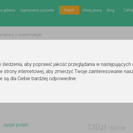
Zalog
Raport
na główna
Ogłoszenia uczniów
Oferty pracy
Blog
gii śledzenia, aby poprawić jakość przeglądania w następujących
e strony internetowej
,
aby zmierzyć Twoje zainteresowanie nasz
nie korepetytora - język polski
e są dla Ciebie bardziej odpowiednie
.
Do ulubionych
Oznacz wystąpienie kontaktu
Język polski
130
zł
/ 60 min